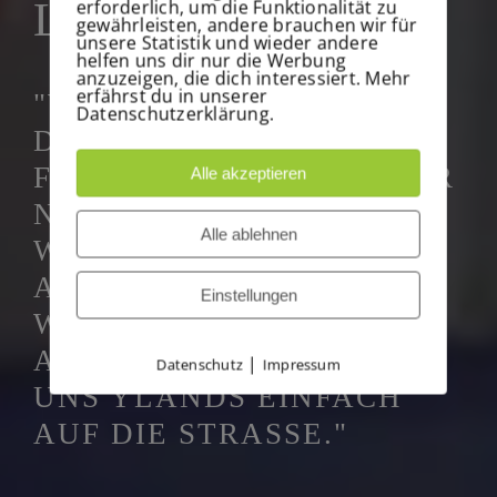
LASTER
erforderlich, um die Funktionalität zu
gewährleisten, andere brauchen wir für
unsere Statistik und wieder andere
helfen uns dir nur die Werbung
anzuzeigen, die dich interessiert. Mehr
erfährst du in unserer
"WEIL MIR MEIN VATER
Datenschutzerklärung.
DIE TRADITION DER
FAMILIE VORLEBTE ABER
Alle akzeptieren
NIE AUFDRÄNGTE. DARM
Alle ablehnen
WAR ICH AUF DEM WEG,
ALS STEWARDESS DIE
Einstellungen
WELT ZU ENTDECKEN -
ABER DAS HERZ ZIEHT
|
Datenschutz
Impressum
UNS YLANDS EINFACH
AUF DIE STRASSE."